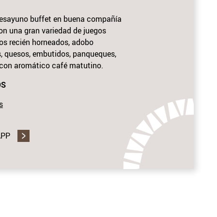
 desayuno buffet en buena compañía
on una gran variedad de juegos
hos recién horneados, adobo
, quesos, embutidos, panqueques,
y con aromático café matutino.
OS
s
APP